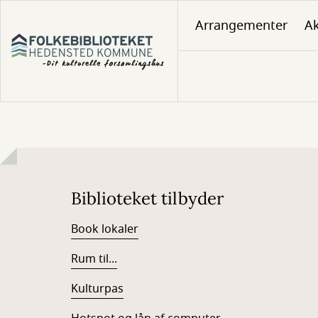
Gå
Arrangementer
Ak
til
hovedindhold
Biblioteket tilbyder
Book lokaler
Rum til...
Kulturpas