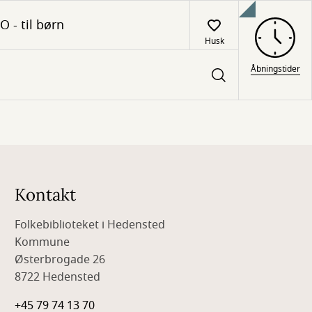
O - til børn
Husk
Åbningstider
Kontakt
Folkebiblioteket i Hedensted
Kommune
Østerbrogade 26
8722 Hedensted
+45 79 74 13 70