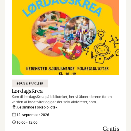
BØRN & FAMILIER
LørdagsKrea
Kom til LørdagsKrea på biblioteket, her vi åbner dørene for en
verden af kreativitet og gør-det-selv-aktiviteter, som
folkebiblioteket har gjort klar til jer. Uanset om I elsker at klippe,
Juelsminde Folkebibliotek
klistre, male eller prøve nyt DIY, er der noget for alle.
12. september 2026
10:00 - 12:00
Gratis