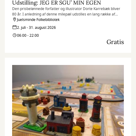
Udstilling: JEG ER SGU’ MIN EGEN
Den prisbelønnede forfatter og illustrator Dorte Karrebæk bliver
80 år. I anledning af denne milepæl udstilles en lang række af
hendes værker på Juelsminde Folkebibliotek i JULI OG AUGUST
Juelsminde Folkebibliotek
MÅNED.
2. juli - 31. august 2026
06:00 - 22:00
Gratis