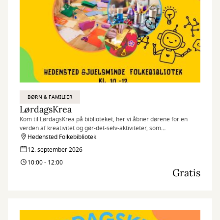
BØRN & FAMILIER
LørdagsKrea
Kom til LørdagsKrea på biblioteket, her vi åbner dørene for en
verden af kreativitet og gør-det-selv-aktiviteter, som
folkebiblioteket har gjort klar til jer. Uanset om I elsker at klippe,
Hedensted Folkebibliotek
klistre, male eller prøve nyt DIY, er der noget for alle.
12. september 2026
10:00 - 12:00
Gratis