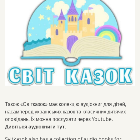
Також «Світказок» має колекцію аудіокниг для дітей,
насамперед українських казок та класичних дитячих
оповідань. Їх можна послухати через Youtube.
Дивіться аудіокниги тут
.
Svitkazok also has a collection of audio books for