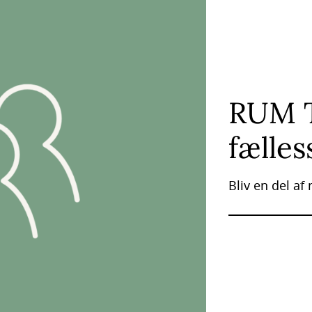
RUM T
fælles
Bliv en del af