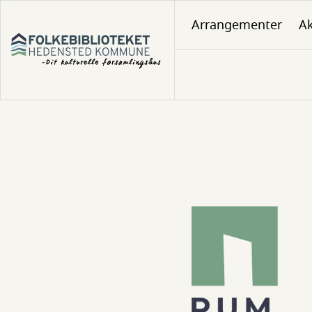
Gå
Arrangementer
Ak
til
hovedindhold
Rum
til