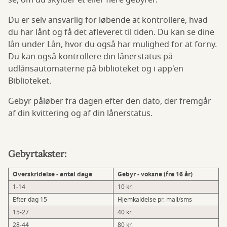
se, om du skylder et eller flere gebyrer.
Du er selv ansvarlig for løbende at kontrollere, hvad
du har lånt og få det afleveret til tiden. Du kan se dine
lån under Lån, hvor du også har mulighed for at forny.
Du kan også kontrollere din lånerstatus på
udlånsautomaterne på biblioteket og i app'en
Biblioteket.
Gebyr påløber fra dagen efter den dato, der fremgår
af din kvittering og af din lånerstatus.
Gebyrtakster:
Overskridelse - antal dage
Gebyr - voksne (fra 16 år)
1-14
10 kr.
Efter dag 15
Hjemkaldelse pr. mail/sms
15-27
40 kr.
28-44
80 kr.