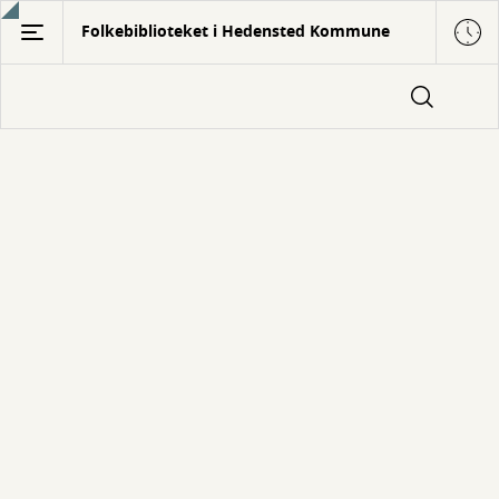
Gå
Folkebiblioteket i Hedensted Kommune
til
hovedindhold