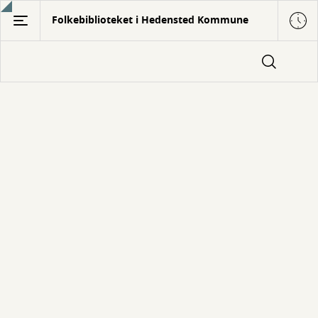
Gå
Folkebiblioteket i Hedensted Kommune
til
hovedindhold