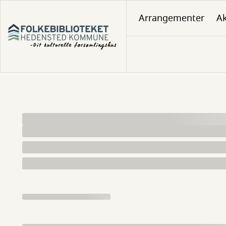
Gå
Arrangementer
Ak
til
hovedindhold