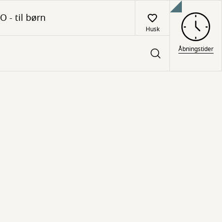
O - til børn
Husk
Åbningstider