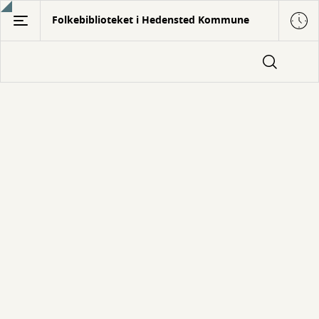
Gå
Folkebiblioteket i Hedensted Kommune
til
hovedindhold