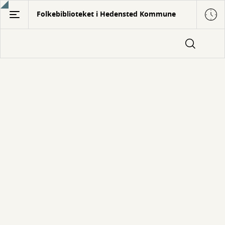
Gå
Folkebiblioteket i Hedensted Kommune
til
hovedindhold