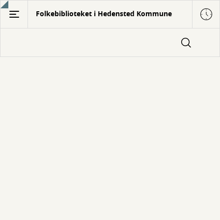
Gå
Folkebiblioteket i Hedensted Kommune
til
hovedindhold