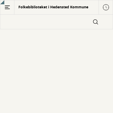
Gå
Folkebiblioteket i Hedensted Kommune
til
hovedindhold