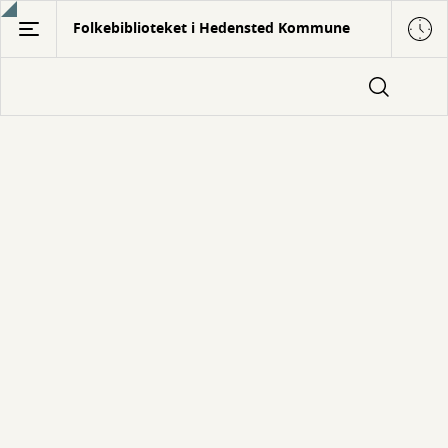
Gå
Folkebiblioteket i Hedensted Kommune
til
hovedindhold