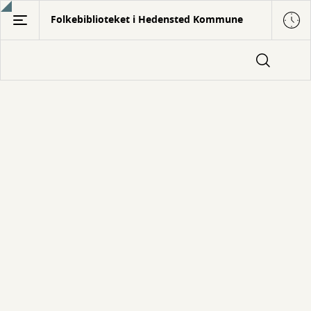
Gå
Folkebiblioteket i Hedensted Kommune
til
hovedindhold