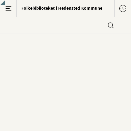
Gå
Folkebiblioteket i Hedensted Kommune
til
hovedindhold