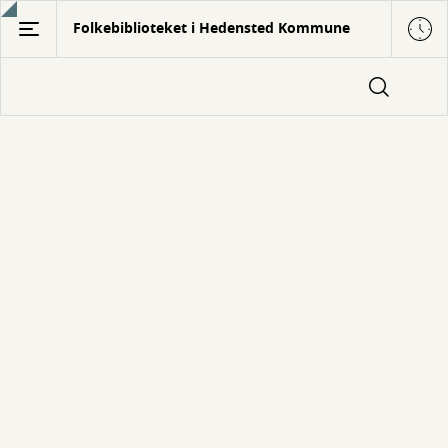
Gå
Folkebiblioteket i Hedensted Kommune
til
hovedindhold