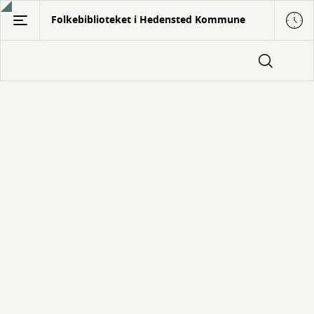
Gå
Folkebiblioteket i Hedensted Kommune
til
hovedindhold