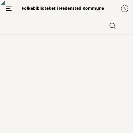
Gå
Folkebiblioteket i Hedensted Kommune
til
hovedindhold