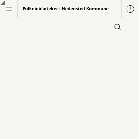
Gå
Folkebiblioteket i Hedensted Kommune
til
hovedindhold