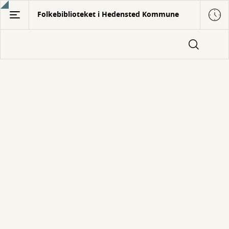
Gå
Folkebiblioteket i Hedensted Kommune
til
hovedindhold