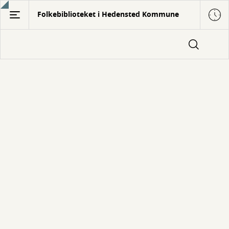
Gå
Folkebiblioteket i Hedensted Kommune
til
hovedindhold