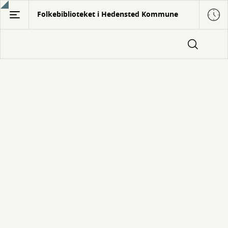
Gå
Folkebiblioteket i Hedensted Kommune
til
hovedindhold