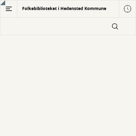
Gå
Folkebiblioteket i Hedensted Kommune
til
hovedindhold