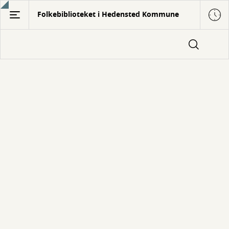
Gå
Folkebiblioteket i Hedensted Kommune
til
hovedindhold