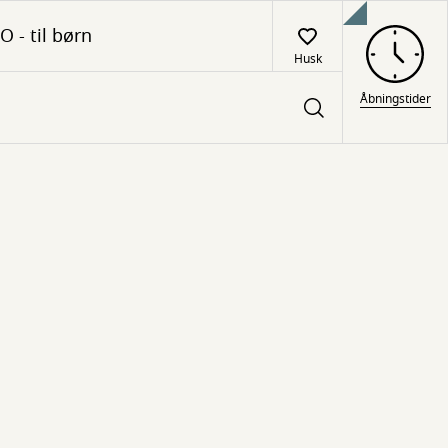
O - til børn
Husk
Åbningstider