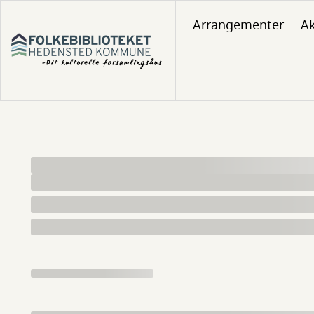
Gå
Arrangementer
Ak
til
hovedindhold