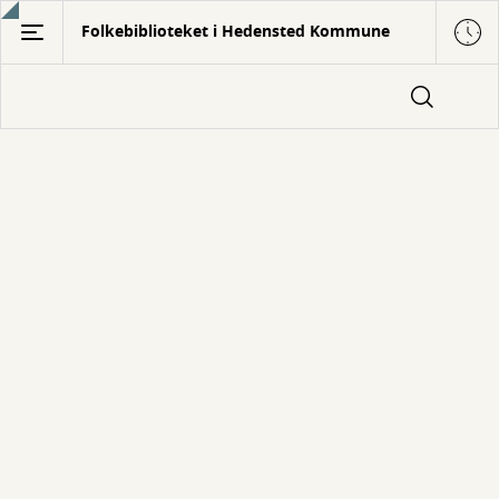
Gå
Folkebiblioteket i Hedensted Kommune
til
hovedindhold