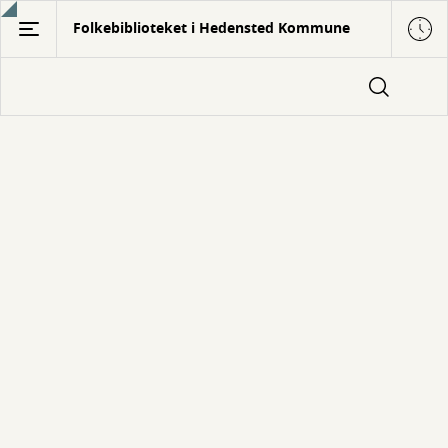
Gå
Folkebiblioteket i Hedensted Kommune
til
hovedindhold