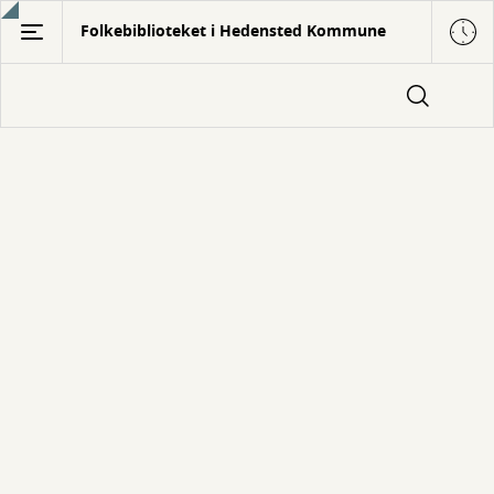
Gå
Folkebiblioteket i Hedensted Kommune
til
hovedindhold