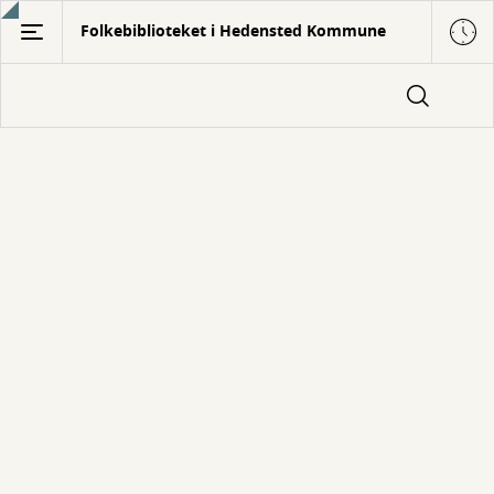
Gå
Folkebiblioteket i Hedensted Kommune
til
hovedindhold