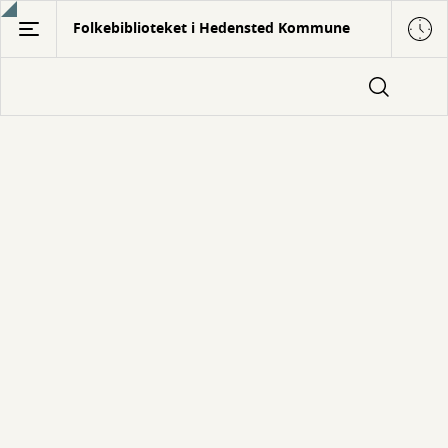
Gå
Folkebiblioteket i Hedensted Kommune
til
hovedindhold