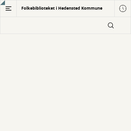
Gå
Folkebiblioteket i Hedensted Kommune
til
hovedindhold