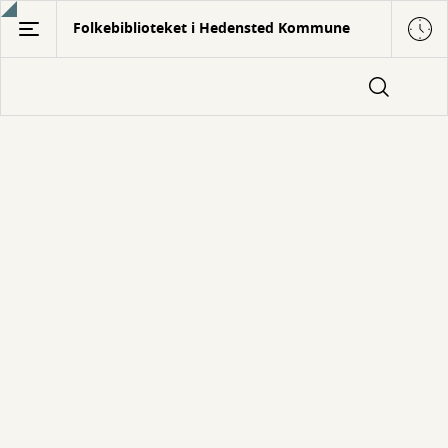
Gå
Folkebiblioteket i Hedensted Kommune
til
hovedindhold