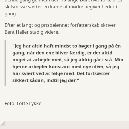
denne gang gennem den 15-årige Dan, hvis forældres
skilsmisse sætter en kæde af mørke begivenheder i
gang.
Efter et langt og prisbelønnet forfatterskab skriver
Bent Haller stadig videre.
"Jeg har altid haft mindst to bøger i gang på én
gang; når den ene bliver færdig, er der altid
noget at arbejde med, så jeg aldrig går i stå. Min
hjerne arbejder konstant med nye idéer, så jeg
har svært ved at følge med. Det fortsætter
sikkert sådan, indtil jeg dør."
Foto: Lotte Lykke