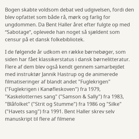
Bogen skabte voldsom debat ved udgivelsen, fordi den
blev opfattet som både rå, mørk og farlig for
ungdommen. Da Bent Haller året efter fulgte op med
“Sabotage”, oplevede han noget så sjældent som
censur på et dansk folkebibliotek.
I de følgende år udkom en række børnebøger, som
siden har fået klassikerstatus i dansk børnelitteratur.
Flere af dem blev også kendt gennem samarbejdet
med instruktør Jannik Hastrup og de animerede
filmatiseringer af blandt andet "Fuglekrigen"
("Fuglekrigen i Kanøfleskoven") fra 1979,
"Kaskelotternes sang" ("Samson & Sally") fra 1983,
"Blåfolket" ("Strit og Stumme") fra 1986 og "Silke"
("Havets sang") fra 1991. Bent Haller skrev selv
manuskript til flere af filmene