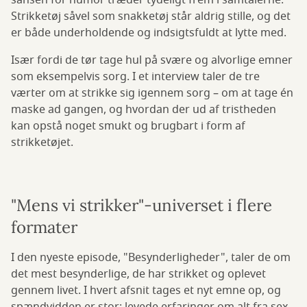
sansen for humor træder tydeligt frem i samtalerne.
Strikketøj såvel som snakketøj står aldrig stille, og det
er både underholdende og indsigtsfuldt at lytte med.
Især fordi de tør tage hul på svære og alvorlige emner
som eksempelvis sorg. I et interview taler de tre
værter om at strikke sig igennem sorg – om at tage én
maske ad gangen, og hvordan der ud af tristheden
kan opstå noget smukt og brugbart i form af
strikketøjet.
"Mens vi strikker"-universet i flere
formater
I den nyeste episode, "Besynderligheder", taler de om
det mest besynderlige, de har strikket og oplevet
gennem livet. I hvert afsnit tages et nyt emne op, og