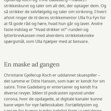
Gjellerup Koch og Trine Gadeberg – mødes i
strikkeskuret og taler om alt det, der optager dem. Og
så strikker de selvfølgelig og taler om strikning. I hvert
afsnit ringer de til deres strikkementor Ulla fra Fyn for
at få gode råd og høre, hvad hun går og laver. Andre
faste indslag er "Hvad drikker vi?"-runden og
lytterbrevkassen med alverdens strikketekniske
spørgsmål, som Ulla hjælper med at besvare.
En maske ad gangen
Christiane Gjellerup Koch er uddannet skuespiller –
det samme er Ditte Hansen, som især er kendt for sin
satire. Trine Gadeberg er entertainer og kendt fra
diverse revyer. Idéen til podcasten opstod under
corona, hvor de opdagede, at digitale kanaler kunne
bane vejen for nye fællesskaber. Fortællelysten og