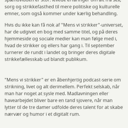
spændvidden er stor: levede erfaringer om alt fra sex,
sorg og strikkefasthed til mere politiske og kulturelle
emner, som også kommer under kærlig behandling.
Hvis du ikke kan få nok af "Mens vi strikker"-universet,
har de udgivet en bog med samme titel, og på deres
hjemmeside og sociale medier kan man følge med i,
hvad de strikker og ellers har gang i. Til september
turnerer de rundt i landet og bringer deres digitale
strikkefællesskab ud blandt publikum.
"Mens vi strikker" er en åbenhjertig podcast-serie om
strikning, livet og alt derimellem. Perfekt selskab, når
man har noget at sysle med. Madlavningen eller
havearbejdet bliver bare en tand sjovere, når man
lytter til de tre damer udfolde deres talent for at skabe
nærvær og humor i et digitalt rum.